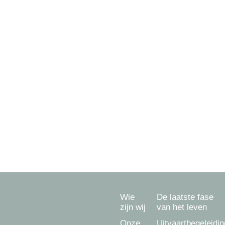
Overlijden melden?
Dag en nacht kunt u ons bereiken op:
033 - 202 22 92
Ongeacht waar u verzekerd bent kunnen wij u
begeleiden.
Ook voor een uitvaart in
Amersfoort
,
Hoevelaken
,
Hooglanderveen
,
Hoogland
,
Leusden
,
Soest
,
Baarn
,
Nijkerk
,
Bunschoten-Spakenburg
,
Barneveld
en
Achterveld
.
Wie
De laatste fase
zijn wij
van het leven
Onze
Uitvaartbegeleidin