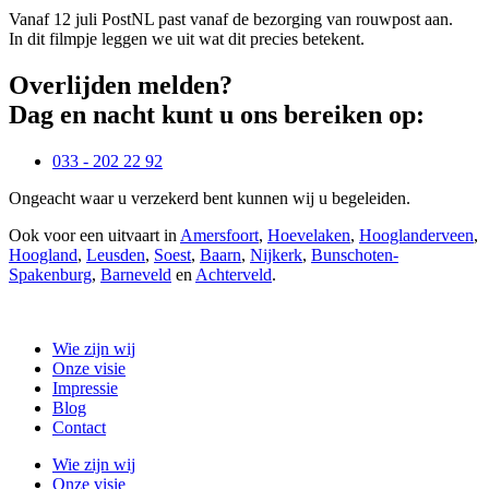
Vanaf 12 juli PostNL past vanaf de bezorging van rouwpost aan.
In dit filmpje leggen we uit wat dit precies betekent.
Overlijden melden?
Dag en nacht kunt u ons bereiken op:
033 - 202 22 92
Ongeacht waar u verzekerd bent kunnen wij u begeleiden.
Ook voor een uitvaart in
Amersfoort
,
Hoevelaken
,
Hooglanderveen
,
Hoogland
,
Leusden
,
Soest
,
Baarn
,
Nijkerk
,
Bunschoten-
Spakenburg
,
Barneveld
en
Achterveld
.
Wie zijn wij
Onze visie
Impressie
Blog
Contact
Wie zijn wij
Onze visie