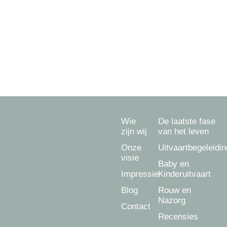
begeleiden.
Ook voor een uitvaart in
Amersfoort
,
Hoevelaken
,
Hooglanderveen
,
Hoogland
,
Leusden
,
Soest
,
Baarn
,
Nijkerk
,
Bunschoten-Spakenburg
,
Barneveld
en
Achterveld
.
Wie
De laatste fase
zijn wij
van het leven
Onze
Uitvaartbegeleidin
visie
Baby en
Impressie
Kinderuitvaart
Blog
Rouw en
Nazorg
Contact
Recensies