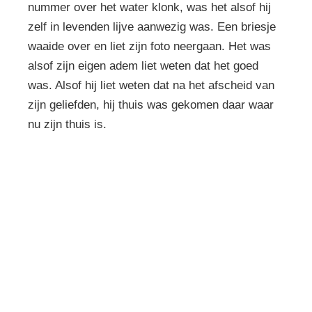
nummer over het water klonk, was het alsof hij
zelf in levenden lijve aanwezig was. Een briesje
waaide over en liet zijn foto neergaan. Het was
alsof zijn eigen adem liet weten dat het goed
was. Alsof hij liet weten dat na het afscheid van
zijn geliefden, hij thuis was gekomen daar waar
nu zijn thuis is.
Overlijden melden?
Dag en nacht kunt u ons bereiken op:
033 - 202 22 92
Ongeacht waar u verzekerd bent kunnen wij u