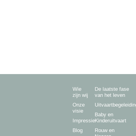
033 - 202 22 92
Ongeacht waar u verzekerd bent kunnen wij u
begeleiden.
Ook voor een uitvaart in
Amersfoort
,
Hoevelaken
,
Hooglanderveen
,
Hoogland
,
Leusden
,
Soest
,
Baarn
,
Nijkerk
,
Bunschoten-Spakenburg
,
Barneveld
en
Achterveld
.
Wie
De laatste fase
zijn wij
van het leven
Onze
Uitvaartbegeleidin
visie
Baby en
Impressie
Kinderuitvaart
Blog
Rouw en