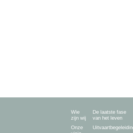
Overlijden melden?
Dag en nacht kunt u ons bereiken op:
033 - 202 22 92
Ongeacht waar u verzekerd bent kunnen wij u
begeleiden.
Ook voor een uitvaart in
Amersfoort
,
Hoevelaken
,
Hooglanderveen
,
Hoogland
,
Leusden
,
Soest
,
Baarn
,
Nijkerk
,
Bunschoten-Spakenburg
,
Barneveld
en
Achterveld
.
Wie
De laatste fase
zijn wij
van het leven
Onze
Uitvaartbegeleidin