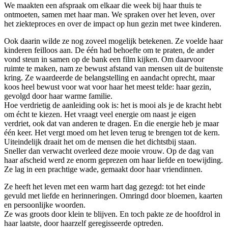
We maakten een afspraak om elkaar die week bij haar thuis te
ontmoeten, samen met haar man. We spraken over het leven, over
het ziekteproces en over de impact op hun gezin met twee kinderen.
Ook daarin wilde ze nog zoveel mogelijk betekenen. Ze voelde haar
kinderen feilloos aan. De één had behoefte om te praten, de ander
vond steun in samen op de bank een film kijken. Om daarvoor
ruimte te maken, nam ze bewust afstand van mensen uit de buitenste
kring. Ze waardeerde de belangstelling en aandacht oprecht, maar
koos heel bewust voor wat voor haar het meest telde: haar gezin,
gevolgd door haar warme familie.
Hoe verdrietig de aanleiding ook is: het is mooi als je de kracht hebt
om écht te kiezen. Het vraagt veel energie om naast je eigen
verdriet, ook dat van anderen te dragen. En die energie heb je maar
één keer. Het vergt moed om het leven terug te brengen tot de kern.
Uiteindelijk draait het om de mensen die het dichtstbij staan.
Sneller dan verwacht overleed deze mooie vrouw. Op de dag van
haar afscheid werd ze enorm geprezen om haar liefde en toewijding.
Ze lag in een prachtige wade, gemaakt door haar vriendinnen.
Ze heeft het leven met een warm hart dag gezegd: tot het einde
gevuld met liefde en herinneringen. Omringd door bloemen, kaarten
en persoonlijke woorden.
Ze was groots door klein te blijven. En toch pakte ze de hoofdrol in
haar laatste, door haarzelf geregisseerde optreden.