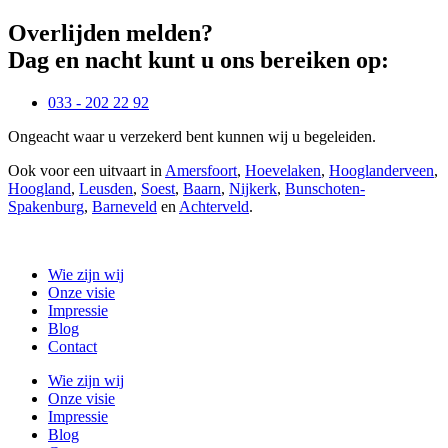
Overlijden melden?
Dag en nacht kunt u ons bereiken op:
033 - 202 22 92
Ongeacht waar u verzekerd bent kunnen wij u begeleiden.
Ook voor een uitvaart in
Amersfoort
,
Hoevelaken
,
Hooglanderveen
,
Hoogland
,
Leusden
,
Soest
,
Baarn
,
Nijkerk
,
Bunschoten-
Spakenburg
,
Barneveld
en
Achterveld
.
Wie zijn wij
Onze visie
Impressie
Blog
Contact
Wie zijn wij
Onze visie
Impressie
Blog